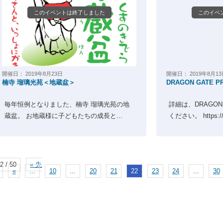
このイベントは終了しました
このイベ
開催日：
2019年8月23日
開催日：
2019年8月1
楠寺 瑠璃光苑＜地蔵盆＞
DRAGON GATE PR
毎年恒例となりました、楠寺 瑠璃光苑の地
詳細は、DRAGON
蔵盆。 お地蔵様に子どもたちの成長と...
ください。 https://.
2 / 50
« 先
«
...
10
...
20
21
22
23
24
...
30