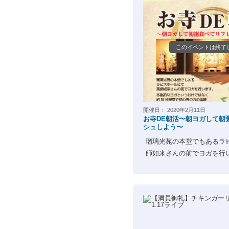
このイベントは終了
開催日：
2020年2月11日
お寺DE朝活〜朝ヨガして朝
シュしよう〜
瑠璃光苑の本堂でもあるラ
師如来さんの前でヨガを行いま