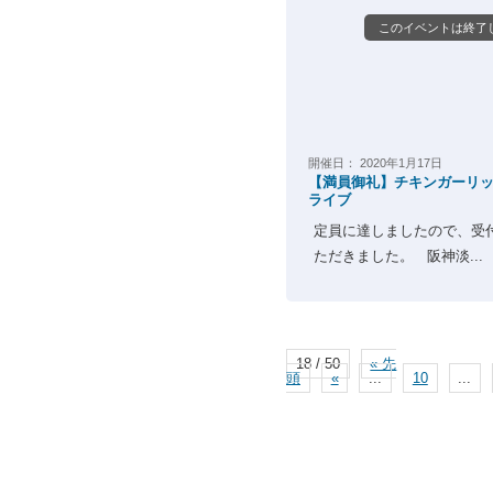
このイベントは終了
開催日：
2020年1月17日
【満員御礼】チキンガーリック
ライブ
定員に達しましたので、受
ただきました。 阪神淡...
18 / 50
« 先
頭
«
...
10
...