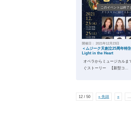
このイベントは終了
開催日：
2021年12月23日
＜ムジーク天創立25周年特
Light in the Heart
オペラからミュージカルま
ぐストーリー 【新型コ...
12 / 50
« 先頭
«
...