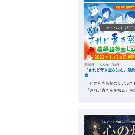
このイベントは終了
開催日：
2022年1月3日
『されど青き空を知る』最
会
ラピス和尚監督のリアルス
『されど青き空を知る』 毎週火