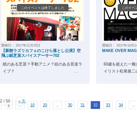
このイベントは終了しました
このイベ
開催日：
2017年11月25日
開催日：
2017年10月1
【新館ラズリカフェのこけら落とし公演】空
MAKE OVER MAG
飛ぶ紙芝居スパイスアーサー702
紙のある芝居？手動アニメ？絵のある音楽ラ
60歳を超えた一
イブ？ ...
イリスト松尾俊二の
2 / 50
« 先
«
...
10
20
...
30
31
32
33
34
...