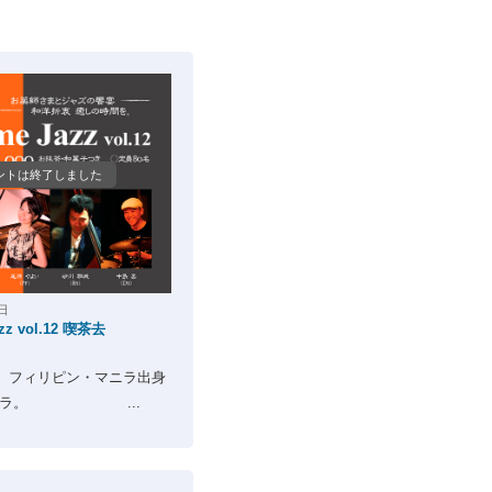
ントは終了しました
8日
azz vol.12 喫茶去
、フィリピン・マニラ出身
シーフラ。 ...