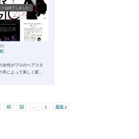
ントは終了しました
4日
IC
般の女性がプロのヘアスタ
手によって美しく変...
40
50
...
»
最後 »