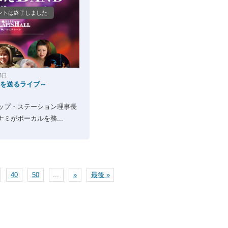
ントは終了しました
8日
母を送るライブ～
ップ・ステーション理事長
ミがボーカルを務...
40
50
...
»
最後 »