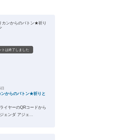
ントは終了しました
5日
カンからのバトン★祈りと
フライヤーのQRコードから
ェンダ アジェ...