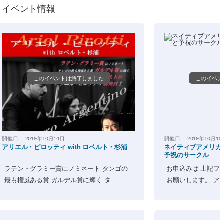
イベント情報
このイベントは終了しました
このイベ
開催日：
2019年10月14日
開催日：
2019年10月1
アリエル・ピロッティ with ロベルト・杉浦
ネイティブアメリ
予祝のサークル
ラテン・グラミー賞にノミネート タンゴの
お申込みは 上記
最も権威ある賞 ガルデル賞に輝く タ...
お願いします。 アジ