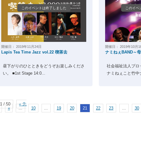
このイベントは終了しました
このイベ
開催日：
2019年11月24日
開催日：
2019年10月1
Lapis Tea Time Jazz vol.22 喫茶去
ナミねぇBAND～
昼下がりのひとときをどうぞお楽しみくださ
社会福祉法人プロ
い。 ■1st Stage 14:0...
ナミねぇこと竹中ナ
1 / 50
« 先
«
...
10
...
19
20
21
22
23
...
30