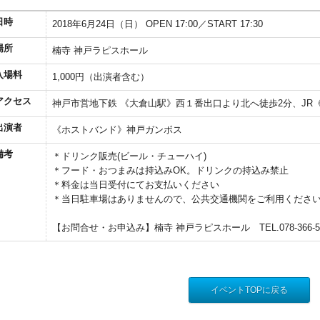
日時
2018年6月24日（日） OPEN 17:00／START 17:30
場所
楠寺 神戸ラピスホール
入場料
1,000円（出演者含む）
アクセス
神戸市営地下鉄 《大倉山駅》西１番出口より北へ徒歩2分、JR
出演者
《ホストバンド》神戸ガンボス
備考
＊ドリンク販売(ビール・チューハイ)
＊フード・おつまみは持込みOK。ドリンクの持込み禁止
＊料金は当日受付にてお支払いください
＊当日駐車場はありませんので、公共交通機関をご利用くださ
【お問合せ・お申込み】楠寺 神戸ラピスホール TEL.078-366‐5
イベントTOPに戻る