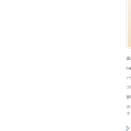
楽
L
パ
プ
皆
ホ
ス