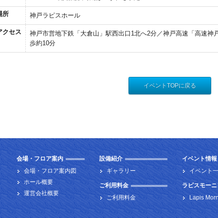
場所
神戸ラピスホール
アクセス
神戸市営地下鉄「大倉山」駅西出口1北へ2分／神戸高速「高速神戸
歩約10分
イベントTOPに戻る
会場・フロア案内
設備紹介
イベント情報
会場・フロア案内図
ギャラリー
イベント
ホール概要
ご利用料金
ラピスモーニ
運営会社概要
ご利用料金
Lapis Mor