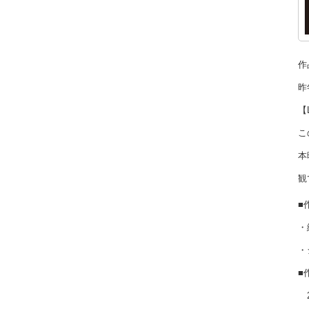
作
昨
【
こ
本
観
■
・
・
■
2