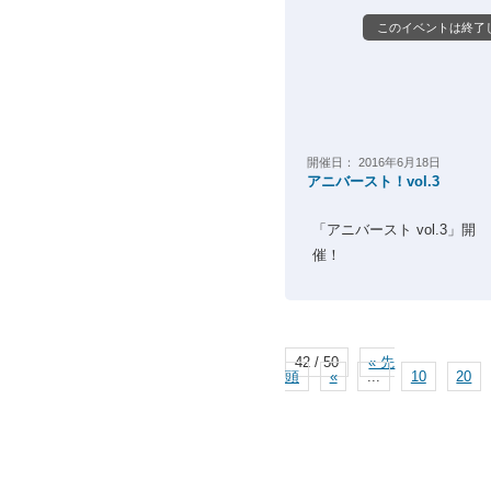
このイベントは終了
開催日：
2016年6月18日
アニバースト！vol.3
「アニバースト vol.3」開
催！ 
42 / 50
« 先
頭
«
...
10
20