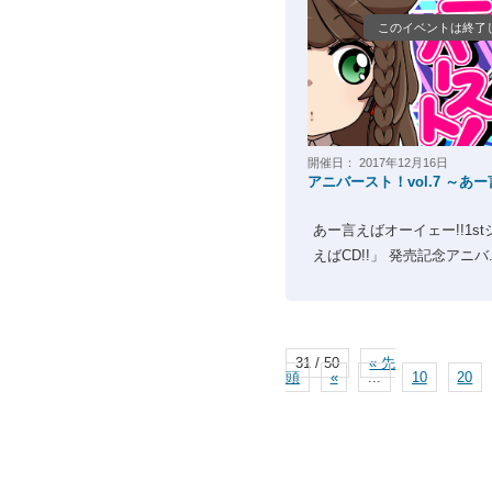
このイベントは終了
開催日：
2017年12月16日
アニバースト！vol.7 ～あ
あー言えばオーイェー!!1s
えばCD!!」 発売記念アニバ..
31 / 50
« 先
頭
«
...
10
20